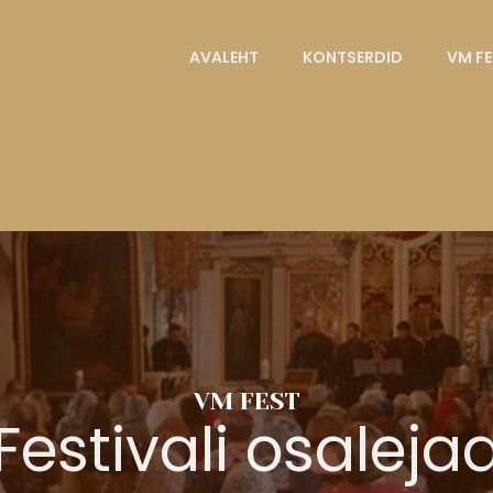
AVALEHT
KONTSERDID
VM F
VM FEST
Festivali osaleja